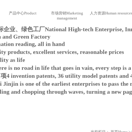
产品中心
Product
市场营销
Marketing
人力资源
Human resource
management
标企业、绿色工厂
National High-tech Enterprise, I
on and Green Factory
ation reading, all in hand
ty products, excellent services, reasonable prices
ity as life
re is no road in life that goes in vain, every step i
 项
4 invention patents, 36 utility model patents and
i Jinjin is one of the earliest enterprises to pass th
ling and chopping through waves, turning a new page
当前栏目：
首页
Home
>