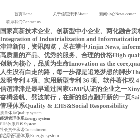
首页
Home
关于信谊津津
About
新闻中心
News center
联系我们
Contact us
国家高新技术企业、创新型中小企业、两化融合贯
Integration of Industrialization and Informatizati
津津新闻，资讯阅览，尽在掌中
Jinjin News, inform
高质量的产品、优秀的服务、合理的价格
High quali
创新为核心，品质为生命
Innovation as the core,qual
人生没有白走的路，每一步都是追逐梦想的脚步
The
发明专利 4 项、实用新型专利 36 项、软件著作权 4
信谊津津是最早通过国家GMP认证的企业之一
Xiny
奋楫扬帆、劈波前行，在新的起点翻开新的一页
Sai
管理体系
Quality & EHS&Social Responsibility
质量体系
Quality system
能源管理体系
Energy system
EHS体系
EHS System
社会责任承诺
Commitment
能源管理体系
Energy system