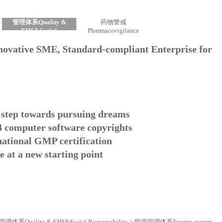
s
管理体系
Quality &
药物警戒
EHS&Social
Pharmacovigilance
Responsibility
nnovative SME, Standard-compliant Enterprise for
s a step towards pursuing dreams
 4 computer software copyrights
e national GMP certification
 at a new starting point
管理体系
Quality & EHS&Social Responsibility
>
能源管理体系
Energy system