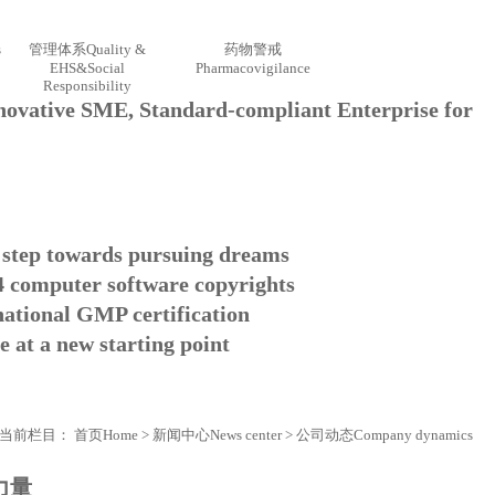
s
管理体系
Quality &
药物警戒
EHS&Social
Pharmacovigilance
Responsibility
nnovative SME, Standard-compliant Enterprise for
s a step towards pursuing dreams
 4 computer software copyrights
e national GMP certification
 at a new starting point
当前栏目：
首页
Home
>
新闻中心
News center
>
公司动态
Company dynamics
力量