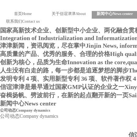
首页
Home
关于信谊津津
About
新闻中心
News center
联系我们
Contact us
国家高新技术企业、创新型中小企业、两化融合贯
Integration of Industrialization and Informatizati
津津新闻，资讯阅览，尽在掌中
Jinjin News, inform
高质量的产品、优秀的服务、合理的价格
High quali
创新为核心，品质为生命
Innovation as the core,qual
人生没有白走的路，每一步都是追逐梦想的脚步
The
发明专利 4 项、实用新型专利 36 项、软件著作权 4
信谊津津是最早通过国家GMP认证的企业之一
Xiny
奋楫扬帆、劈波前行，在新的起点翻开新的一页
Sai
新闻中心
News center
公司动态
Company dynamics
公司动态
Company dynamics
信