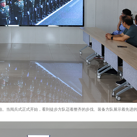
始。当阅兵式正式开始，看到徒步方队迈着整齐的步伐、装备方队展示着先进