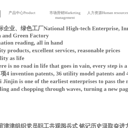
产品中心
Product
市场营销
Marketing
人力资源
Human resource
management
标企业、绿色工厂
National High-tech Enterprise, I
on and Green Factory
ation reading, all in hand
ty products, excellent services, reasonable prices
ity as life
re is no road in life that goes in vain, every step i
 项
4 invention patents, 36 utility model patents and
i Jinjin is one of the earliest enterprises to pass th
ling and chopping through waves, turning a new page
谊津津组织党员职工共观阅兵式 铭记历史汲取奋进