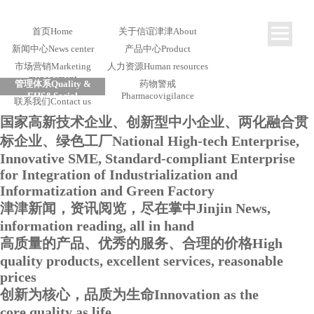
首页
Home
关于信谊津津
About
新闻中心
News center
产品中心
Product
市场营销
Marketing
人力资源
Human resources
management
管理体系
Quality &
药物警戒
EHS&Social
Pharmacovigilance
联系我们
Contact us
Responsibility
国家高新技术企业、创新型中小企业、两化融合贯
标企业、绿色工厂
National High-tech Enterprise,
Innovative SME, Standard-compliant Enterprise
for Integration of Industrialization and
Informatization and Green Factory
津津新闻，资讯阅览，尽在掌中
Jinjin News,
information reading, all in hand
高质量的产品、优秀的服务、合理的价格
High
quality products, excellent services, reasonable
prices
创新为核心，品质为生命
Innovation as the
core,quality as life